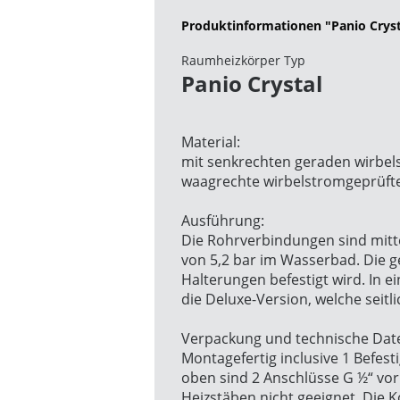
Produktinformationen "Panio Cryst
Raumheizkörper Typ
Panio Crystal
Material:
mit senkrechten geraden wirbels
waagrechte wirbelstromgeprüfte
Ausführung:
Die Rohrverbindungen sind mittel
von 5,2 bar im Wasserbad. Die g
Halterungen befestigt wird. In e
die Deluxe-Version, welche seit
Verpackung und technische Dat
Montagefertig inclusive 1 Befes
oben sind 2 Anschlüsse G ½“ vor
Heizstäben nicht geeignet. Die 