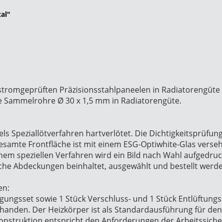
al"
tromgeprüften Präzisionsstahlpaneelen in Radiatorengüte 7
 Sammelrohre Ø 30 x 1,5 mm in Radiatorengüte.
s Speziallötverfahren hartverlötet. Die Dichtigkeitsprüfung
esamte Frontfläche ist mit einem ESG-Optiwhite-Glas verseh
inem speziellen Verfahren wird ein Bild nach Wahl aufgedru
liche Abdeckungen beinhaltet, ausgewählt und bestellt werd
en:
tigungsset sowie 1 Stück Verschluss- und 1 Stück Entlüftung
handen. Der Heizkörper ist als Standardausführung für den 
Konstruktion entspricht den Anforderungen der Arbeitssiche