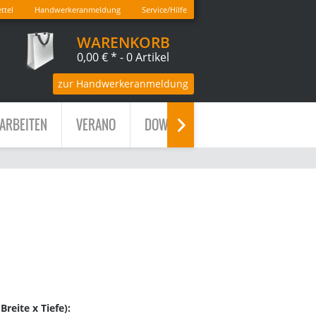
ttel
Handwerkeranmeldung
Service/Hilfe
WARENKORB
0,00 € *
- 0 Artikel
zur Handwerkeranmeldung
ARBEITEN
VERANO
DOWNLOADS

reite x Tiefe):