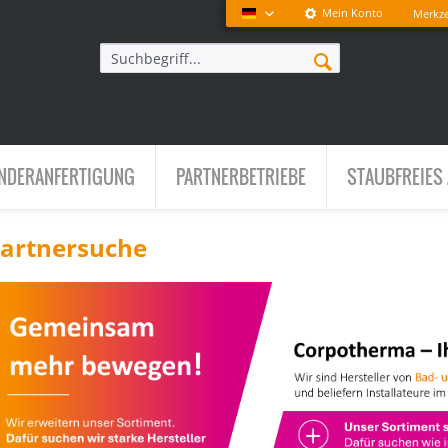
Mein Konto
Merkze
Deutsch
NDERANFERTIGUNG
PARTNERBETRIEBE
STAUBFREIES 
artnersuche