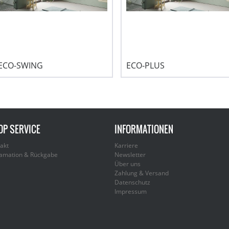
ECO-SWING
ECO-PLUS
OP SERVICE
INFORMATIONEN
akt
Karriere
amation & Rückgabe
Newsletter
Über uns
Zahlung & Versand
Datenschutz
Impressum