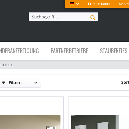
Mein Konto
Merkze
Deutsch
NDERANFERTIGUNG
PARTNERBETRIEBE
STAUBFREIES 
MODELLE
Sor
Filtern