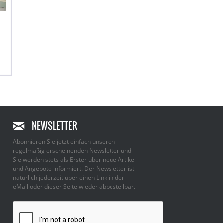
NEWSLETTER
Abonnieren Sie jetzt einfach unseren
regelmäßig erscheinenden Newsletter und
Sie werden stets als Erster über neue Artikel
und Angebote informiert. Der Newsletter ist
natürlich jederzeit über einen Link in der
eMail oder dieser Seite wieder abbestellbar.