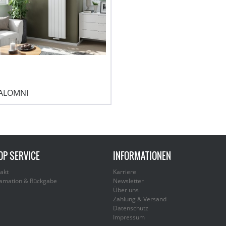
ALOMNI
OP SERVICE
INFORMATIONEN
akt
Karriere
amation & Rückgabe
Newsletter
Über uns
Zahlung & Versand
Datenschutz
Impressum