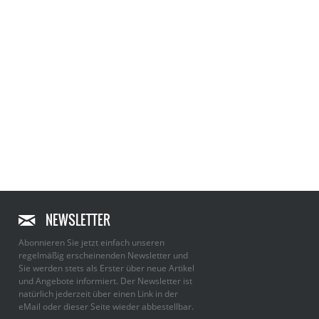
NEWSLETTER
Abonnieren Sie jetzt einfach unseren
regelmäßig erscheinenden Newsletter und
Sie werden stets als Erster über neue Artikel
und Angebote informiert. Der Newsletter ist
natürlich jederzeit über einen Link in der
eMail oder dieser Seite wieder abbestellbar.