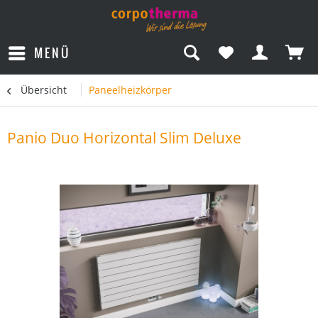
MENÜ
Übersicht
Paneelheizkörper
Panio Duo Horizontal Slim Deluxe