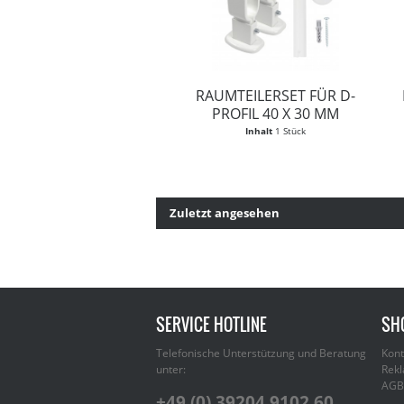
RAUMTEILERSET FÜR D-
PROFIL 40 X 30 MM
Inhalt
1 Stück
Zuletzt angesehen
SERVICE HOTLINE
SH
Telefonische Unterstützung und Beratung
Kont
unter:
Rekl
AGB
+49 (0) 39204 9102 60