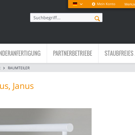
Mein Konto
Merkze
Deutsch
NDERANFERTIGUNG
PARTNERBETRIEBE
STAUBFREIES 
R
RAUMTEILER
us, Janus