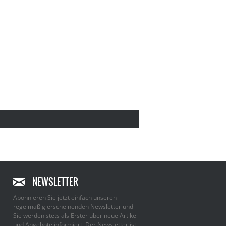
NEWSLETTER
Abonnieren Sie jetzt einfach unseren
regelmäßig erscheinenden Newsletter und
Sie werden stets als Erster über neue Artikel
und Angebote informiert. Der Newsletter ist