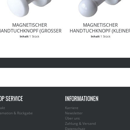
MAGNETISCHER
MAGNETISCHER
HANDTUCHKNOPF (GROSSER K
HANDTUCHKNOPF (KLEINE
NOOF)
KNOPF)
Inhalt
1 Stück
Inhalt
1 Stück
OP SERVICE
INFORMATIONEN
akt
Karriere
amation & Rückgabe
Newsletter
Über uns
Zahlung & Versand
Datenschutz