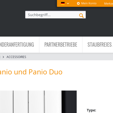
Mein Konto
Merkze
Deutsch
NDERANFERTIGUNG
PARTNERBETRIEBE
STAUBFREIES 
R
ACCESSOIRES
anio und Panio Duo
Type: