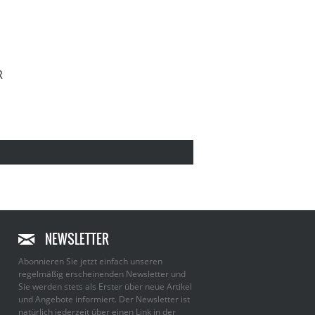
R
NEWSLETTER
Abonnieren Sie jetzt einfach unseren
regelmäßig erscheinenden Newsletter und
Sie werden stets als Erster über neue Artikel
und Angebote informiert. Der Newsletter ist
natürlich jederzeit über einen Link in der