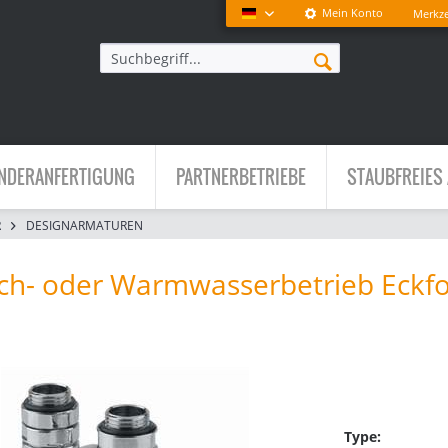
Mein Konto
Merkze
Deutsch
NDERANFERTIGUNG
PARTNERBETRIEBE
STAUBFREIES 
R
DESIGNARMATUREN
isch- oder Warmwasserbetrieb Eckf
Type: