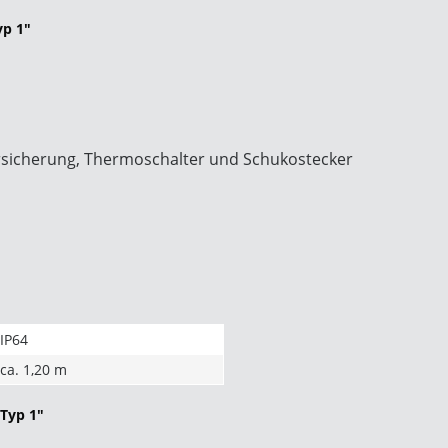
yp 1"
rsicherung, Thermoschalter und Schukostecker
IP64
ca. 1,20 m
 Typ 1"