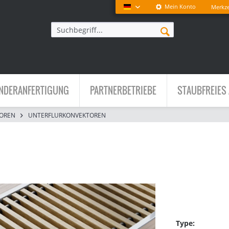
Mein Konto
Merkze
Deutsch
NDERANFERTIGUNG
PARTNERBETRIEBE
STAUBFREIES 
OREN
UNTERFLURKONVEKTOREN
Type: