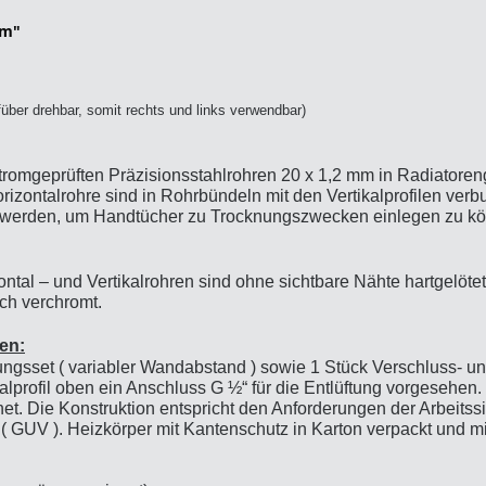
om"
ber drehbar, somit rechts und links verwendbar)
tromgeprüften Präzisionsstahlrohren 20 x 1,2 mm in Radiatoren
rizontalrohre sind in Rohrbündeln mit den Vertikalprofilen ve
werden, um Handtücher zu Trocknungszwecken einlegen zu k
tal – und Vertikalrohren sind ohne sichtbare Nähte hartgelötet
ach verchromt.
en:
ungsset ( variabler Wandabstand ) sowie 1 Stück Verschluss- un
alprofil oben ein Anschluss G ½“ für die Entlüftung vorgesehen. 
et. Die Konstruktion entspricht den Anforderungen der Arbeitss
 ( GUV ). Heizkörper mit Kantenschutz in Karton verpackt und mi