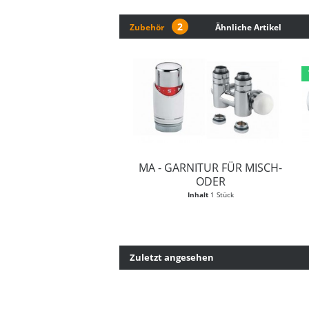
2
Zubehör
Ähnliche Artikel
MA - GARNITUR FÜR MISCH-
ODER
WARMWASSERBETRIEB...
Inhalt
1 Stück
Zuletzt angesehen