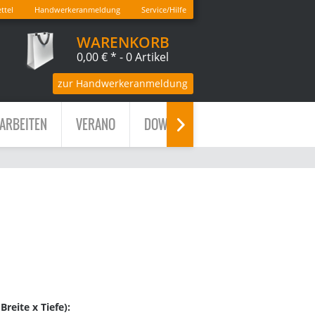
ttel
Handwerkeranmeldung
Service/Hilfe
WARENKORB
0,00 € *
- 0 Artikel
zur Handwerkeranmeldung
ARBEITEN
VERANO
DOWNLOADS

reite x Tiefe):