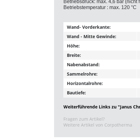
Betriebsdruck: max. 4,6 bar (nich
Betriebstemperatur : max. 120 °C
Wand- Vorderkante:
Wand - Mitte Gewinde:
Höhe:
Breite:
Nabenabstand:
Sammelrohre:
Horizontalrohre:
Bautiefe:
Weiterführende Links zu "Janus C
Fragen zum Artikel?
Weitere Artikel von Corpotherma